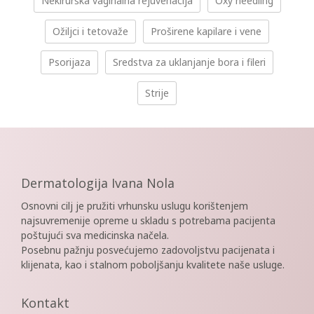
Nekirurška vaginalna rejuvenacija
Oxy needling
Ožiljci i tetovaže
Proširene kapilare i vene
Psorijaza
Sredstva za uklanjanje bora i fileri
Strije
Dermatologija Ivana Nola
Osnovni cilj je pružiti vrhunsku uslugu korištenjem
najsuvremenije opreme u skladu s potrebama pacijenta
poštujući sva medicinska načela.
Posebnu pažnju posvećujemo zadovoljstvu pacijenata i
klijenata, kao i stalnom poboljšanju kvalitete naše usluge.
Kontakt