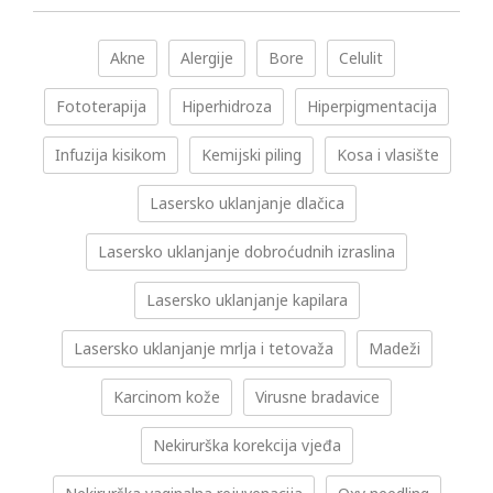
Akne
Alergije
Bore
Celulit
Fototerapija
Hiperhidroza
Hiperpigmentacija
Infuzija kisikom
Kemijski piling
Kosa i vlasište
Lasersko uklanjanje dlačica
Lasersko uklanjanje dobroćudnih izraslina
Lasersko uklanjanje kapilara
Lasersko uklanjanje mrlja i tetovaža
Madeži
Karcinom kože
Virusne bradavice
Nekirurška korekcija vjeđa