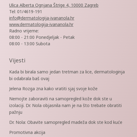
Ulica Alberta Ognjana Štrige 4, 10000 Zagreb
Tel: 01/4619-191
info@dermatologija-ivananola.hr
www.dermatologija-ivananola.hr
Radno vrijeme:
08:00 - 21:00 Ponedjeljak - Petak
08:00 - 13:00 Subota
Vijesti
Kada bi birala samo jedan tretman za lice, dermatologinja
bi odabrala baš ovaj
Jelena Rozga zna kako vratiti sjaj svoje kože
Nemojte zaboraviti na samopregled kože dok ste u
izolaciji. Dr. Nola objasnila nam je na što trebate obratiti
pažnju
Dr. Nola: Obavite samopregled madeža dok ste kod kuće
Promotivna akcija