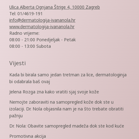
Ulica Alberta Ognjana Štrige 4, 10000 Zagreb
Tel: 01/4619-191
info@dermatologija-ivananola.hr
www.dermatologija-ivananola.hr
Radno vrijeme:
08:00 - 21:00 Ponedjeljak - Petak
08:00 - 13:00 Subota
Vijesti
Kada bi birala samo jedan tretman za lice, dermatologinja
bi odabrala baš ovaj
Jelena Rozga zna kako vratiti sjaj svoje kože
Nemojte zaboraviti na samopregled kože dok ste u
izolaciji. Dr. Nola objasnila nam je na što trebate obratiti
pažnju
Dr. Nola: Obavite samopregled madeža dok ste kod kuće
Promotivna akcija