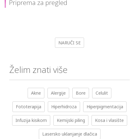
Priprema za pregled
NARUČI SE
Želim znati više
Akne
Alergije
Bore
Celulit
Fototerapija
Hiperhidroza
Hiperpigmentacija
Infuzija kisikom
Kemijski piling
Kosa i vlasište
Lasersko uklanjanje dlačica