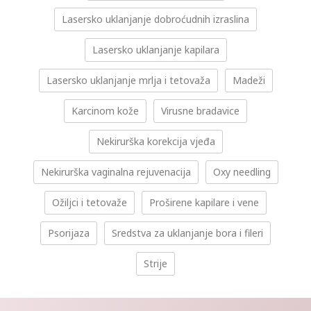
Lasersko uklanjanje dobroćudnih izraslina
Lasersko uklanjanje kapilara
Lasersko uklanjanje mrlja i tetovaža
Madeži
Karcinom kože
Virusne bradavice
Nekirurška korekcija vjeđa
Nekirurška vaginalna rejuvenacija
Oxy needling
Ožiljci i tetovaže
Proširene kapilare i vene
Psorijaza
Sredstva za uklanjanje bora i fileri
Strije