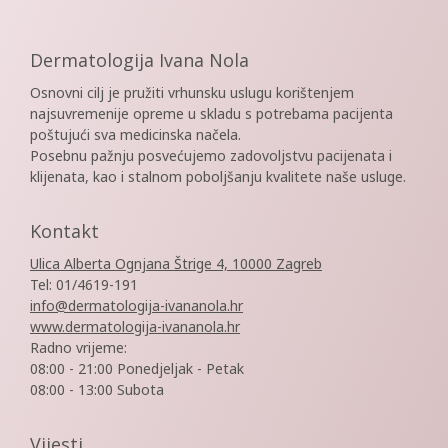
Dermatologija Ivana Nola
Osnovni cilj je pružiti vrhunsku uslugu korištenjem
najsuvremenije opreme u skladu s potrebama pacijenta
poštujući sva medicinska načela.
Posebnu pažnju posvećujemo zadovoljstvu pacijenata i
klijenata, kao i stalnom poboljšanju kvalitete naše usluge.
Kontakt
Ulica Alberta Ognjana Štrige 4, 10000 Zagreb
Tel: 01/4619-191
info@dermatologija-ivananola.hr
www.dermatologija-ivananola.hr
Radno vrijeme:
08:00 - 21:00 Ponedjeljak - Petak
08:00 - 13:00 Subota
Vijesti