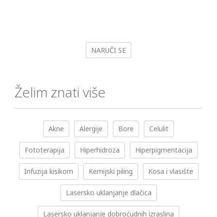
NARUČI SE
Želim znati više
Akne
Alergije
Bore
Celulit
Fototerapija
Hiperhidroza
Hiperpigmentacija
Infuzija kisikom
Kemijski piling
Kosa i vlasište
Lasersko uklanjanje dlačica
Lasersko uklanjanje dobroćudnih izraslina