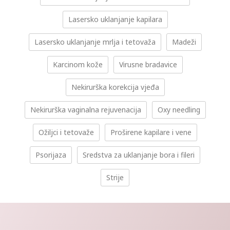
Lasersko uklanjanje kapilara
Lasersko uklanjanje mrlja i tetovaža
Madeži
Karcinom kože
Virusne bradavice
Nekirurška korekcija vjeđa
Nekirurška vaginalna rejuvenacija
Oxy needling
Ožiljci i tetovaže
Proširene kapilare i vene
Psorijaza
Sredstva za uklanjanje bora i fileri
Strije