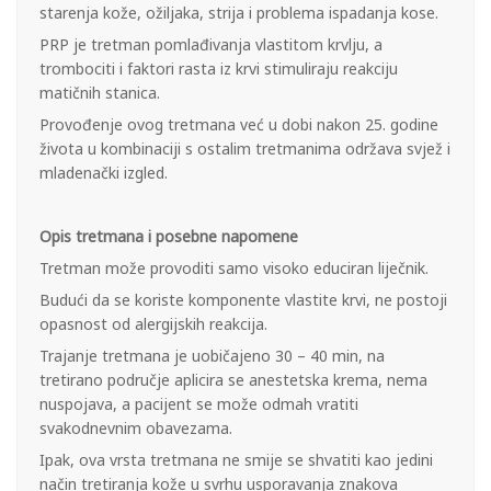
starenja kože, ožiljaka, strija i problema ispadanja kose.
PRP je tretman pomlađivanja vlastitom krvlju, a
trombociti i faktori rasta iz krvi stimuliraju reakciju
matičnih stanica.
Provođenje ovog tretmana već u dobi nakon 25. godine
života u kombinaciji s ostalim tretmanima održava svjež i
mladenački izgled.
Opis tretmana i posebne napomene
Tretman može provoditi samo visoko educiran liječnik.
Budući da se koriste komponente vlastite krvi, ne postoji
opasnost od alergijskih reakcija.
Trajanje tretmana je uobičajeno 30 – 40 min, na
tretirano područje aplicira se anestetska krema, nema
nuspojava, a pacijent se može odmah vratiti
svakodnevnim obavezama.
Ipak, ova vrsta tretmana ne smije se shvatiti kao jedini
način tretiranja kože u svrhu usporavanja znakova