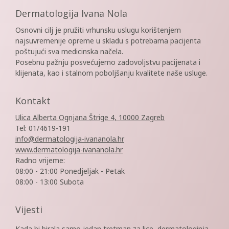
Dermatologija Ivana Nola
Osnovni cilj je pružiti vrhunsku uslugu korištenjem
najsuvremenije opreme u skladu s potrebama pacijenta
poštujući sva medicinska načela.
Posebnu pažnju posvećujemo zadovoljstvu pacijenata i
klijenata, kao i stalnom poboljšanju kvalitete naše usluge.
Kontakt
Ulica Alberta Ognjana Štrige 4, 10000 Zagreb
Tel: 01/4619-191
info@dermatologija-ivananola.hr
www.dermatologija-ivananola.hr
Radno vrijeme:
08:00 - 21:00 Ponedjeljak - Petak
08:00 - 13:00 Subota
Vijesti
Kada bi birala samo jedan tretman za lice, dermatologinja