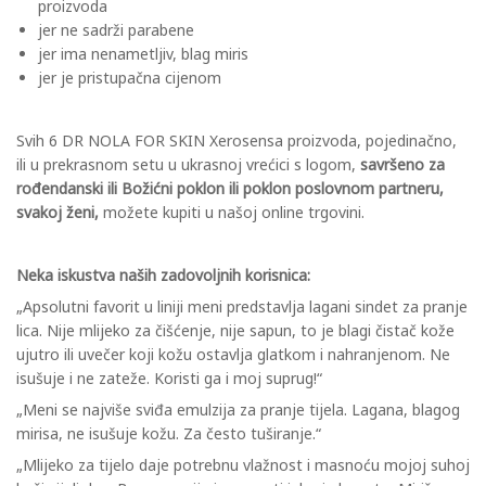
proizvoda
jer ne sadrži parabene
jer ima nenametljiv, blag miris
jer je pristupačna cijenom
Svih 6 DR NOLA FOR SKIN Xerosensa proizvoda, pojedinačno,
ili u prekrasnom setu u ukrasnoj vrećici s logom,
savršeno za
rođendanski ili Božićni poklon ili poklon poslovnom partneru,
svakoj ženi,
možete kupiti u našoj online trgovini.
Neka iskustva naših zadovoljnih korisnica:
„Apsolutni favorit u liniji meni predstavlja lagani sindet za pranje
lica. Nije mlijeko za čišćenje, nije sapun, to je blagi čistač kože
ujutro ili uvečer koji kožu ostavlja glatkom i nahranjenom. Ne
isušuje i ne zateže. Koristi ga i moj suprug!“
„Meni se najviše sviđa emulzija za pranje tijela. Lagana, blagog
mirisa, ne isušuje kožu. Za često tuširanje.“
„Mlijeko za tijelo daje potrebnu vlažnost i masnoću mojoj suhoj