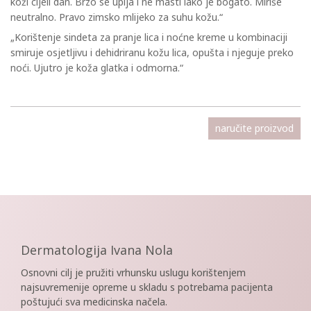
koži cijeli dan. Brzo se upija i ne masti iako je bogato. Miriše
neutralno. Pravo zimsko mlijeko za suhu kožu.“
„Korištenje sindeta za pranje lica i noćne kreme u kombinaciji
smiruje osjetljivu i dehidriranu kožu lica, opušta i njeguje preko
noći. Ujutro je koža glatka i odmorna.“
naručite proizvod
Dermatologija Ivana Nola
Osnovni cilj je pružiti vrhunsku uslugu korištenjem
najsuvremenije opreme u skladu s potrebama pacijenta
poštujući sva medicinska načela.