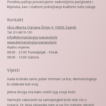
Posebnu pažnju posvećujemo zadovoljstvu pacijenata i
klijenata, kao i stalnom poboljšanju kvalitete naše usluge.
Kontakt
Ulica Alberta Ognjana Štrige 4, 10000 Zagreb
Tel: 01/4619-191
info@dermatologija-ivananola.hr
www.dermatologija-ivananola.hr
Radno vrijeme:
08:00 - 21:00 Ponedjeljak - Petak
08:00 - 13:00 Subota
Vijesti
Kada bi birala samo jedan tretman za lice, dermatologinja
bi odabrala baš ovaj
Jelena Rozga zna kako vratiti sjaj svoje kože
Nemojte zaboraviti na samopregled kože dok ste u
izolaciji. Dr. Nola objasnila nam je na što trebate obratiti