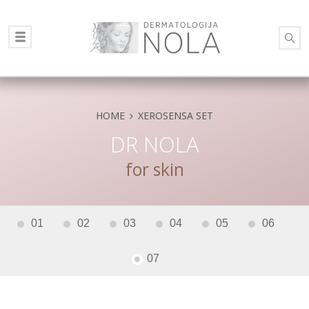
HOME
XEROSENSA SET
DR NOLA
for skin
01
02
03
04
05
06
07